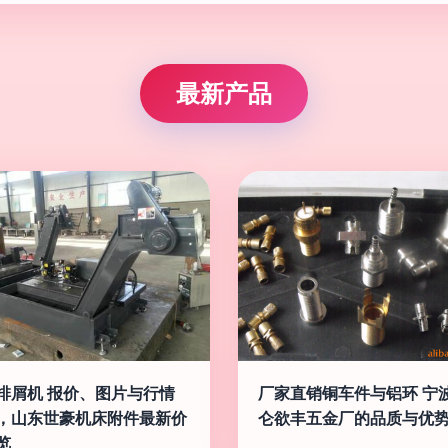
最新产品
排屑机 报价、图片与行情
厂家直销铜车件与铝环 宁
，山东世豪机床附件最新价
仑欲丰五金厂的品质与优
览