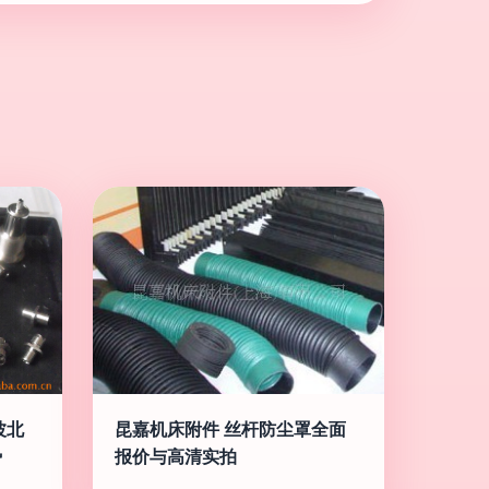
波北
昆嘉机床附件 丝杆防尘罩全面
势
报价与高清实拍