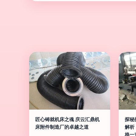
匠心铸就机床之魂 庆云汇鼎机
探秘
床附件制造厂的卓越之道
解析
格一