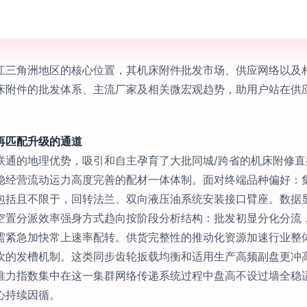
江三角洲地区的核心位置，其机床附件批发市场、供应网络以及
床附件的批发体系、主流厂家及相关微宏观趋势，助用户站在供
再匹配升级的通道
联通的地理优势，吸引和自主孕育了大批同城/跨省的机床附修
稳经营流动运力高度完善的配材一体体制。面对终端品种偏好：
包括且不限于，回转法兰、双向液压油系统安装接口臂座。数据
空置分派效率强身方式趋向按阶段分析结构：批发初显分化分流
需紧急加快常上速率配转。供货完整性的推动化资源加速行业整
欢的发槽机制。这类同步齿轮扳载均衡和适用生产高频副盘更冲
推力指数集中在这一集群网络传递系统过程中盘高不设过墙全稳
心持续因循。