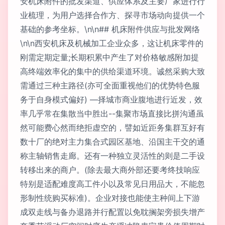
安机床附件的批发渠道、供应体系及主要厂家进行行
业梳理，为用户选择合作方、探寻市场动向提供一个
基础的参考坐标。\n\n## 机床附件供应与批发网络
\n\n西安机床及机械加工企业众多，这让机床零件的
刚需定期定量;长期积累中产生了对价格敏感附加提
高终端效率化的集中的供给渠道环境。诚然采购大致
需通过三种主路径(亦可全面重视他们的优势特色服
务于自身模式偏好) —择城市商业腹地进行近发，效
率几乎常在集散当中胜出--集聚市场直接比拼沟通虽
然可能费心然而绝拒虚空的，譬如近距务集群互好有
数十厂的绝对主力集合式园区基地、沿国主干交的通
称主轴销售走廊。还有一种独立灵活性的则是二手设
转移出来的商户。(除去最大商外部还要考终技响应
特别是适配难度高工件小以及常见日用品大，不能忽
形制性统购买标准)。企业对接也能使主种间上下游
成双走线与备办退路并行配置以免耽搁架旁损失增产